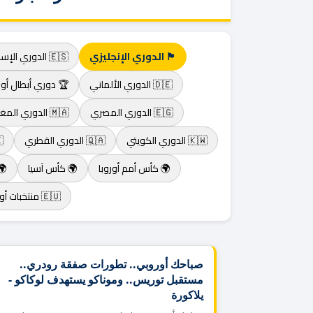
🏴 الدوري الإنجليزي
🇪🇸 الدوري الإسباني
🇩🇪 الدوري الألماني
🏆 دوري أبطال أور
🇪🇬 الدوري المصري
🇲🇦 الدوري المغربي
🇰🇼 الدوري الكويتي
🇶🇦 الدوري القطري
🇦🇪
🌍 كأس أمم أوروبا
🌍 كأس آسيا
🌍
🇪🇺 منتخبات أوروبا
صباحك أوروبي.. تطورات صفقة رودري..
مستقبل توريس.. وموناكو يستهدف لوكاكو -
يلاكورة