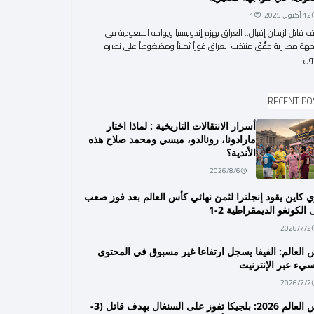
12 أكتوبر, 2025
1
 قاتل لزيدان إقبال.. العراق يهزم إندونيسيا ويواجه السعودية في
هة مصيرية حقّقَ منتخب العراق فوزاً ثميناً ومضغوطاً على نظيره
ون...
RECENT PO
أسرار الانتقالات التاريخية : لماذا اختار
مارادونا، رونالدو، ميسي ومحمد صلاح هذه
الأندية؟
2026/8/6
ي كاين يقود إنجلترا لثمن نهائي كأس العالم بعد فوز صعب
الكونغو الديمقراطية 2-1
2026/7/2
 العالم: الفيفا يسجل ارتفاعا غير مسبوق في المحتوى
سيء عبر الإنترنيت
2026/7/2
كأس العالم 2026: بلجيكا تفوز على السنغال بهدف قاتل (3-