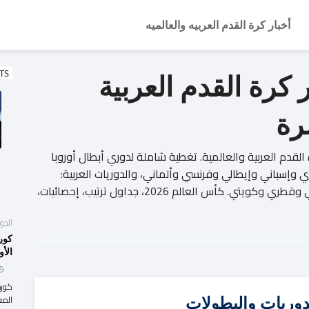
أخبار كرة القدم العربيه والعالميه
كرة القدم العربية
TS
شرة
ة القدم العربية والعالمية. تغطية شاملة لدوري أبطال أوروبا
يزي وإسباني وإيطالي وفرنسي وألماني، والدوريات العربية:
سعودي ومصري ومغربي وتونسي وجزائري وإماراتي وقطري وكويتي. كأس العالم 2026، جداول ترتيب، إحصائيات،
الدو
كور
الأو
كورة
لدوريات والبطولات
المع