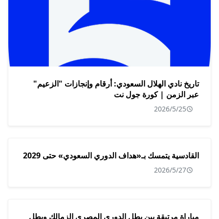
تاريخ نادي الهلال السعودي: أرقام وإنجازات "الزعيم"
عبر الزمن | كورة جول نت
2026/5/25
القادسية يتمسك بـ«هداف الدوري السعودي» حتى 2029
2026/5/27
مباراة مرتبقة بين بطل الدوري المصري الزمالك وبطل