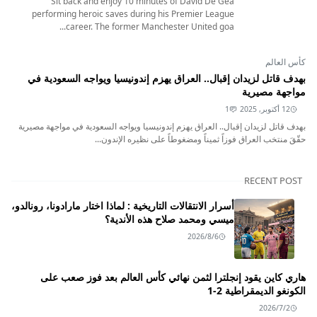
Sit back and enjoy 10 minutes of David De Gea
performing heroic saves during his Premier League
career. The former Manchester United goa...
كأس العالم
بهدف قاتل لزيدان إقبال.. العراق يهزم إندونيسيا ويواجه السعودية في
مواجهة مصيرية
12 أكتوبر, 2025
1
بهدف قاتل لزيدان إقبال.. العراق يهزم إندونيسيا ويواجه السعودية في مواجهة مصيرية
حقّقَ منتخب العراق فوزاً ثميناً ومضغوطاً على نظيره الإندون...
RECENT POST
أسرار الانتقالات التاريخية : لماذا اختار مارادونا، رونالدو،
ميسي ومحمد صلاح هذه الأندية؟
2026/8/6
هاري كاين يقود إنجلترا لثمن نهائي كأس العالم بعد فوز صعب على
الكونغو الديمقراطية 2-1
2026/7/2