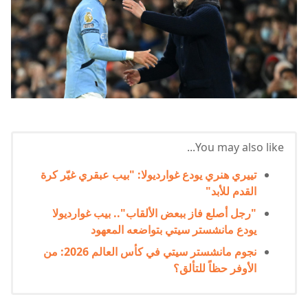
You may also like...
تييري هنري يودع غوارديولا: "بيب عبقري غيّر كرة
القدم للأبد"
"رجل أصلع فاز ببعض الألقاب".. بيب غوارديولا
يودع مانشستر سيتي بتواضعه المعهود
نجوم مانشستر سيتي في كأس العالم 2026: من
الأوفر حظاً للتألق؟