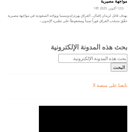
مواجهة مصيرية
12 أكتوبر, 2025
1
بهدف قاتل لزيدان إقبال.. العراق يهزم إندونيسيا ويواجه السعودية في مواجهة مصيرية
حقّقَ منتخب العراق فوزاً ثميناً ومضغوطاً على نظيره الإندون...
بحث هذه المدونة الإلكترونية
تابعنا على منصة X