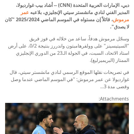
دبي، الإمارات العربية المتحدة (CNN) -- أشاد بيب غوارديولا،
المدير الفني لنادي مانشستر سيتي الإنجليزي، بلاعبه
عمر
مرموش
، قائلاً إن مستواه في الموسم الماضي 2025/2024 "كان
لا يصدق".
وسجّل مرموش هدفاً، ساعد من خلاله في فوز فريق
"السيتيسينز" على وولفرهامبتون واندررز بنتيجة 0/2، على أرض
استاد الاتحاد، السبت، في الجولة الـ23 من الدوري الإنجليزي
الممتاز (البريميرليغ).
في تصريحات نقلها الموقع الرسمي لنادي مانشستر سيتي، قال
غوارديولا عن عمر مرموش: "في الموسم الماضي عندما وصل
وقضى مدة 3...
Attachments: