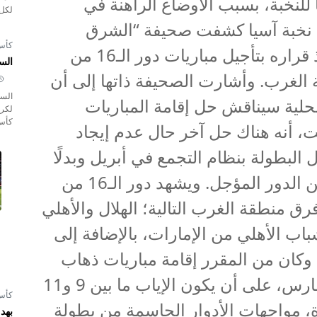
للنخبة، بسبب الأوضاع الراهنة في
لكل 
ي نخبة آسيا كشفت صحيفة “الشرق
كأس 
الأوسط” أنه الاتحاد القاري قد اتخذ قراره بتأجيل مباريات دور الـ16 من
السع
 الغرب. وأشارت الصحيفة ذاتها إلى أن
محلية سيناقش حل إقامة المباريات
لكرة
كأس 
، أنه هناك حل آخر حال عدم إيجاد
لبطولة بنظام التجمع في أبريل وبدلًا
من أن تكون من دور الـ8 فستبدأ من الدور المؤجل. ويشهد دور الـ16 من
ق منطقة الغرب التالية؛ الهلال والأهلي
باب الأهلي من الإمارات، بالإضافة إلى
 وكان من المقرر إقامة مباريات ذهاب
دور الـ16 من نخبة آسيا بين 2 و4 مارس، على أن يكون الإياب ما بين 9 و11
كأس 
، مواجهات الأدوار الحاسمة من بطولة
بهدف