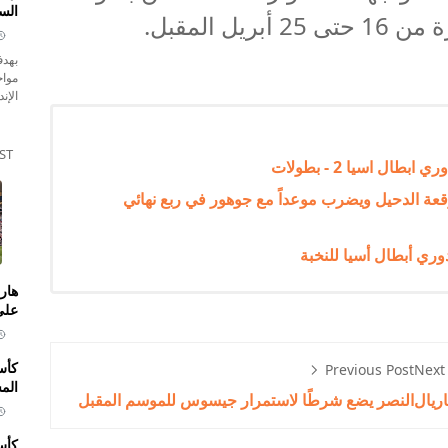
الس
ل المقبل.
بهدف
مواج
الإند
ST
ال اسيا 2 - بطولات
وقعة الدحيل ويضرب موعداً مع جوهور في ربع نهائي
ري أبطال أسيا للنخبة
هار
على 
كأس
Previous Post
Next
الم
ريال
النصر يضع شرطًا لاستمرار جيسوس للموسم المقبل