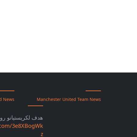
td News
Manchester United Team News
هدف لكريستيانو رون
er.com/3e8XBogWk
z