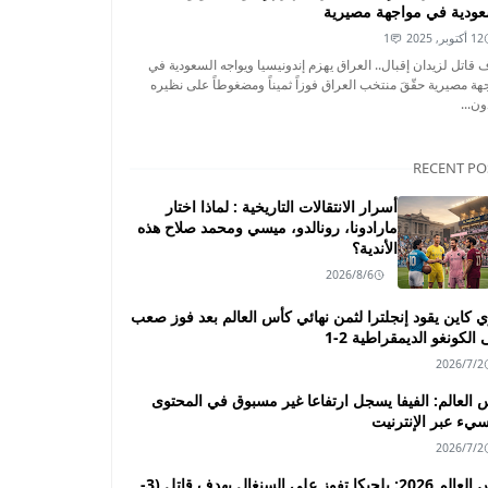
عودية في مواجهة مصيرية
12 أكتوبر, 2025
1
 قاتل لزيدان إقبال.. العراق يهزم إندونيسيا ويواجه السعودية في
هة مصيرية حقّقَ منتخب العراق فوزاً ثميناً ومضغوطاً على نظيره
ون...
RECENT PO
أسرار الانتقالات التاريخية : لماذا اختار
مارادونا، رونالدو، ميسي ومحمد صلاح هذه
الأندية؟
2026/8/6
ي كاين يقود إنجلترا لثمن نهائي كأس العالم بعد فوز صعب
الكونغو الديمقراطية 2-1
2026/7/2
 العالم: الفيفا يسجل ارتفاعا غير مسبوق في المحتوى
سيء عبر الإنترنيت
2026/7/2
كأس العالم 2026: بلجيكا تفوز على السنغال بهدف قاتل (3-