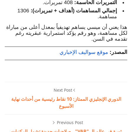
التمريرات الحاسمة:
408 تمريرات.
إجمالي المساهمات (أهداف + تمريرات):
1306
مساهمة.
هذا يعني أن ميسي يساهم تهديفياً بمعدل أعلى من مباراة
لكل مساهمة، وهو رقم يؤكد استمرارية عبقريته رغم
تقدمه في السن.
المصدر:
موقع سواليف الإخباري
Next Post
الدوري الإنجليزي الممتاز: 10 نقاط رئيسية من أحداث نهاية
الأسبوع
Previous Post
ثورة في عالم الـ "VAR".. صلاحيات جديدة تشمل الركنيات