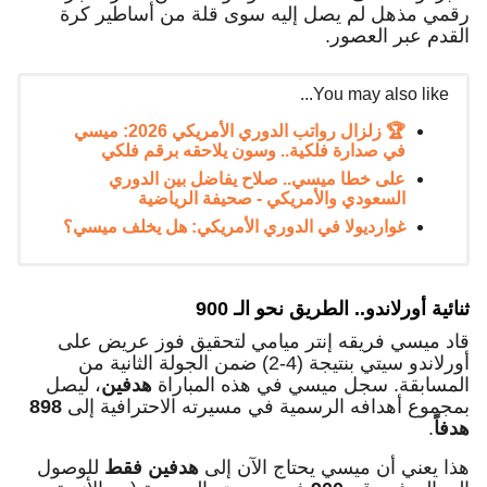
رقمي مذهل لم يصل إليه سوى قلة من أساطير كرة
القدم عبر العصور.
You may also like...
🏆 زلزال رواتب الدوري الأمريكي 2026: ميسي
في صدارة فلكية.. وسون يلاحقه برقم فلكي
على خطا ميسي.. صلاح يفاضل بين الدوري
السعودي والأمريكي - صحيفة الرياضية
غوارديولا في الدوري الأمريكي: هل يخلف ميسي؟
ثنائية أورلاندو.. الطريق نحو الـ 900
قاد ميسي فريقه إنتر ميامي لتحقيق فوز عريض على
أورلاندو سيتي بنتيجة (4-2) ضمن الجولة الثانية من
المسابقة. سجل ميسي في هذه المباراة
هدفين
، ليصل
بمجموع أهدافه الرسمية في مسيرته الاحترافية إلى
898
هدفاً
.
هذا يعني أن ميسي يحتاج الآن إلى
هدفين فقط
للوصول