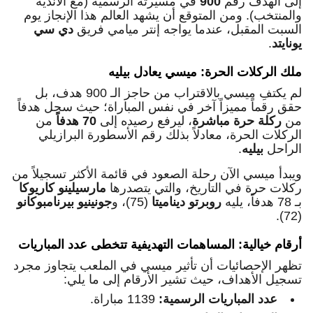
إلى الهدف رقم
900
في مسيرته الرسمية (مع الأندية
والمنتخب). ومن المتوقع أن يشهد العالم هذا الإنجاز يوم
السبت المقبل، عندما يواجه إنتر ميامي فريق
دي سي
يونايتد
.
ملك الركلات الحرة: ميسي يعادل بيليه
لم يكتفِ ميسي بالاقتراب من حاجز الـ 900 هدف، بل
حقق رقماً مميزاً آخر في نفس المباراة؛ حيث سجل هدفاً
من
ركلة حرة مباشرة
، ليرفع رصيده إلى
70 هدفاً
من
الركلات الحرة، معادلاً بذلك رقم الأسطورة البرازيلي
الراحل
بيليه
.
ويبدأ ميسي الآن رحلة الصعود في قائمة الأكثر تسجيلاً من
ركلات حرة في التاريخ، والتي يتصدرها
مارسيلينو كاريوكا
بـ 78 هدفاً، يليه
روبرتو ديناميتا
(75)، و
جونينيو بيرنامبوكانو
(72).
أرقام خيالية: المساهمات التهديفية تتخطى عدد المباريات
تظهر الإحصائيات أن تأثير ميسي في الملعب يتجاوز مجرد
تسجيل الأهداف، حيث تشير الأرقام إلى ما يلي:
عدد المباريات الرسمية:
1139 مباراة.