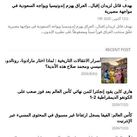
بهدف قاتل لزيدان إقبال.. العراق يهزم إندونيسيا ويواجه السعودية في
مواجهة مصيرية
12 أكتوبر, 2025
1
بهدف قاتل لزيدان إقبال.. العراق يهزم إندونيسيا ويواجه السعودية في مواجهة مصيرية
حقّقَ منتخب العراق فوزاً ثميناً ومضغوطاً على نظيره الإندون...
RECENT POST
أسرار الانتقالات التاريخية : لماذا اختار مارادونا، رونالدو،
ميسي ومحمد صلاح هذه الأندية؟
2026/8/6
هاري كاين يقود إنجلترا لثمن نهائي كأس العالم بعد فوز صعب على
الكونغو الديمقراطية 2-1
2026/7/2
كأس العالم: الفيفا يسجل ارتفاعا غير مسبوق في المحتوى المسيء عبر
الإنترنيت
2026/7/2