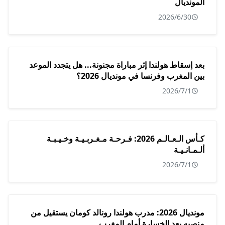
المونديال
2026/6/30
بعد إسقاط هولندا إثر مباراة مجنونة... هل يتجدد الموعد
بين المغرب وفرنسا في مونديال 2026؟
2026/7/1
كـأس الـعـالـم 2026: فـرحـة مـغـربـيـة وخـيـبـة
ألـمـانـيـة
2026/7/1
مونديال 2026: مدرب هولندا رونالد كومان يستقيل من
منصبه بعد الخسارة أمام المغرب