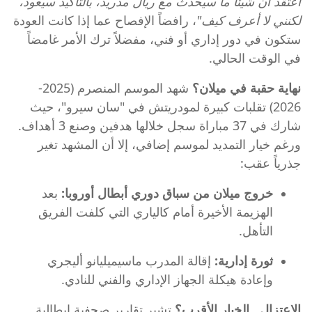
أعتقد أن شيئاً ما سيحدث مع ريال مدريد، بالتأكيد سيعود،
لكنني لا أعرف كيف"
، رافضاً الإفصاح عما إذا كانت العودة
ستكون في دور إداري أو فني، مفضلاً ترك الأمر غامضاً
في الوقت الحالي.
نهاية حقبة في ميلان؟
شهد الموسم المنصرم (2025-
2026) تقلبات كبيرة لمودريتش في "سان سيرو"، حيث
شارك في 37 مباراة سجل خلالها هدفين وصنع 3 أهداف.
ورغم خيار التمديد لموسم إضافي، إلا أن المشهد تغير
جذرياً عقب:
خروج ميلان من سباق دوري أبطال أوروبا:
بعد
الهزيمة الأخيرة أمام كالياري التي كلفت الفريق
التأهل.
ثورة إدارية:
إقالة المدرب ماسيميليانو أليجري
وإعادة هيكلة الجهاز الإداري والفني للنادي.
الاعتزال.. الخيار الأقرب؟
تشير تقارير صحفية إيطالية