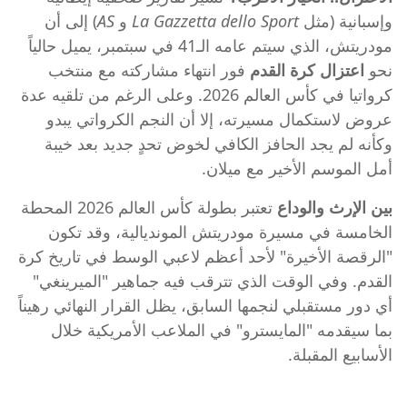
وإسبانية (مثل
La Gazzetta dello Sport
و
AS
) إلى أن
مودريتش، الذي سيتم عامه الـ41 في سبتمبر، يميل حالياً
نحو
اعتزال كرة القدم
فور انتهاء مشاركته مع منتخب
كرواتيا في كأس العالم 2026. وعلى الرغم من تلقيه عدة
عروض لاستكمال مسيرته، إلا أن النجم الكرواتي يبدو
وكأنه لم يجد الحافز الكافي لخوض تحدٍ جديد بعد خيبة
أمل الموسم الأخير مع ميلان.
بين الإرث والوداع
تعتبر بطولة كأس العالم 2026 المحطة
الخامسة في مسيرة مودريتش المونديالية، وقد تكون
"الرقصة الأخيرة" لأحد أعظم لاعبي الوسط في تاريخ كرة
القدم. وفي الوقت الذي تترقب فيه جماهير "الميرينغي"
أي دور مستقبلي لنجمها السابق، يظل القرار النهائي رهيناً
بما سيقدمه "المايسترو" في الملاعب الأمريكية خلال
الأسابيع المقبلة.