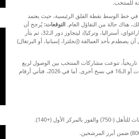
ي خط الوسط نقطة القلق الرئيسية، حيث يعتمد
لك، هناك حالة من التفاؤل العام.
التوقعات:
يُرجح أن
يتصدر المنتخب المجموعة الرابعة (التي تضم باراغواي، أستراليا، وتركيا)، ليتجاوز دور الـ32، ثم يثأر
التاريخية من بلجيكا في دور الـ16، قبل أن يصطدم بأحد العمالقة (إنجلترا، إسبانيا، أو البرتغال)
تاريخياً، تنوعت مشاركات المنتخب بين الوصول لربع
النهائي في 2002 والخروج من أدوار المجموعات أو الـ16 في نسخ أخرى. أما في 2026، فتأتي أرقام
ز بالمركز الأول (+140).