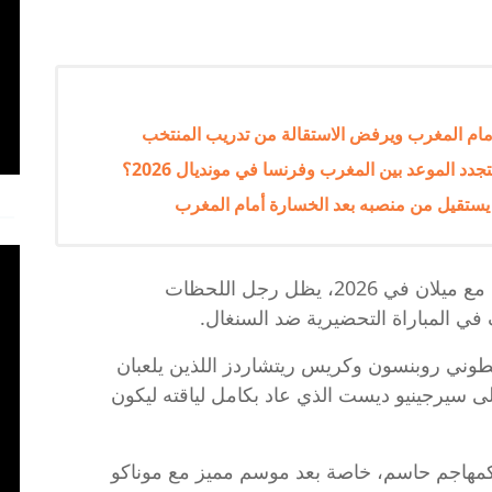
جدد الموعد بين المغرب وفرنسا في مونديال 2026؟
رغم تراجع مستواه مع ميلان في 2026، يظل رجل اللحظات
في المباراة التحضيرية ضد السنغال.
طوني روبنسون وكريس ريتشاردز اللذين يلعبان
إلى سيرجينيو ديست الذي عاد بكامل لياقته ليكون
ين بالوغون (24 عاماً) كمهاجم حاسم، خاصة بعد موسم مميز مع موناكو