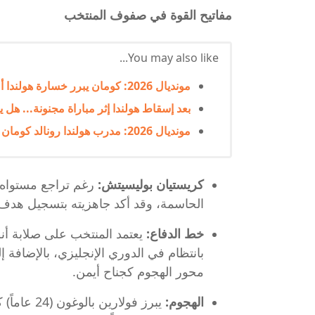
مفاتيح القوة في صفوف المنتخب
You may also like...
مونديال 2026: كومان يبرر خسارة هولندا أمام المغرب ويرفض الاستقالة من تدريب المنتخب
بعد إسقاط هولندا إثر مباراة مجنونة... هل يت
مونديال 2026: مدرب هولندا رونالد كومان يستقيل من منصبه بعد الخسارة أمام المغرب
كريستيان بوليسيتش:
الحاسمة، وقد أكد جاهزيته بتسجيل هدف 
خط الدفاع:
يعتمد المنتخب على صلابة أن
بانتظام في الدوري الإنجليزي، بالإضافة 
محور الهجوم كجناح أيمن.
الهجوم:
يبرز فولار