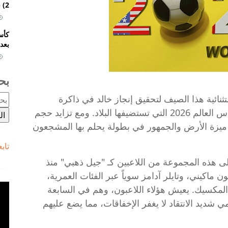
2) في الوقت الإضافي وتتأهل إلى ثمن النهائي
بعد 
بح
نائية هذا الصيف لتحقيق إنجاز خالد في ذاكرة
جماهيره، حيث تلوح في الأفق فرصة الفوز بكأس العالم 2026 التي تستضيفها البلاد. ومع تزايد حجم
 ميزة الأرض والجمهور في بطولة يحلم بها المشجعون
تاب
لى هذه المجموعة من اللاعبين كـ "جيل ذهبي" منذ
 ماكيني، وتايلر آدامز سوياً عبر الفئات العمرية،
لمكسيك. يعيش هؤلاء اللاعبون، وهم في السابعة
يد الانتقاد لا يغفر الإخفاقات، مما يضع عليهم