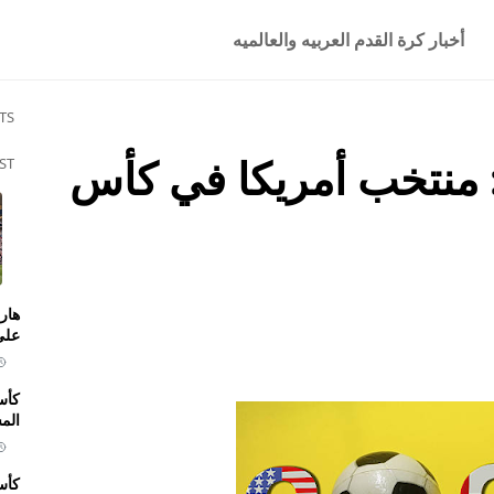
أخبار كرة القدم العربيه والعالميه
TS
 منتخب أمريكا في كأس
ST
هار
على 
كأس
الم