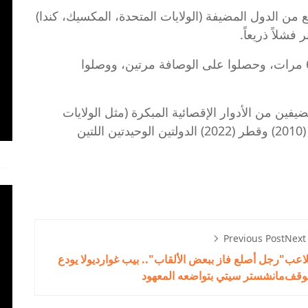
وقع من الدول المضيفة (الولايات المتحدة، المكسيك، كندا)
فشلاً ذريعاً.
فاز المضيفون باللقب 6 مرات، وحصلوا على الوصافة مرتين، ووصلوا
ن من الأدوار الإقصائية المبكرة (مثل الولايات
المتحدة 1994)، بينما كانت جنوب أفريقيا (2010) وقطر (2022) الدولتين الوحيدتين اللتين
Previous Post
Next
لاعب
"رجل أصلع فاز ببعض الألقاب".. بيب غوارديولا يودع
موقف
مانشستر سيتي بتواضعه المعهود