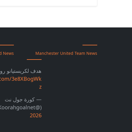
td News
Manchester United Team News
هدف لكريستيانو رون
er.com/3e8XBogWk
z
— كورة جول نت
(@Koorahgoalnet)
2026